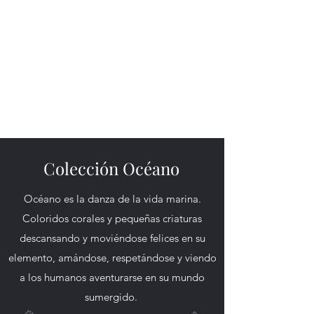
Roby Magall y su Arte
Pintura y Scultura
Colección Océano
Océano es la danza de la vida marina.
Coloridos corales y pequeñas criaturas
descansando y moviéndose felices en su
elemento, amándose, respetándose y viendo
a los humanos aventurarse en su mundo
sumergido.