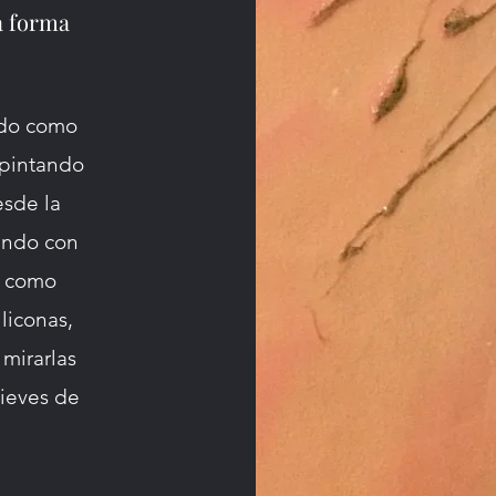
a forma
ido como
 pintando
esde la
ando con
s como
liconas,
 mirarlas
lieves de