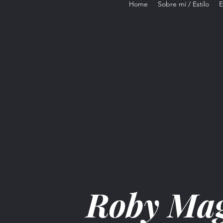
Home
Sobre mí / Estilo
E
Roby Mag